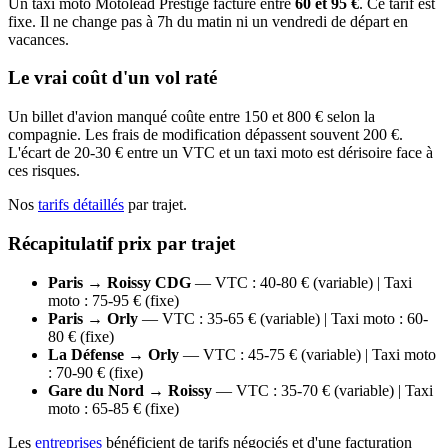
Un taxi moto Motolead Prestige facture entre
60 et 95 €
. Ce tarif est
fixe. Il ne change pas à 7h du matin ni un vendredi de départ en
vacances.
Le vrai coût d'un vol raté
Un billet d'avion manqué coûte entre 150 et 800 € selon la
compagnie. Les frais de modification dépassent souvent 200 €.
L'écart de 20-30 € entre un VTC et un taxi moto est dérisoire face à
ces risques.
Nos
tarifs détaillés
par trajet.
Récapitulatif prix par trajet
Paris → Roissy CDG
— VTC : 40-80 € (variable) | Taxi
moto : 75-95 € (fixe)
Paris → Orly
— VTC : 35-65 € (variable) | Taxi moto : 60-
80 € (fixe)
La Défense → Orly
— VTC : 45-75 € (variable) | Taxi moto
: 70-90 € (fixe)
Gare du Nord → Roissy
— VTC : 35-70 € (variable) | Taxi
moto : 65-85 € (fixe)
Les
entreprises
bénéficient de tarifs négociés et d'une facturation