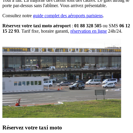
Tout à fait. La majorité des clients sont des cadres. Le gilet airbag se
porte par-dessus sans l'abîmer. Vous arrivez présentable.
Consultez notre
guide complet des aéroports parisiens
.
Réservez votre taxi moto aéroport
:
01 88 328 505
ou SMS
06 12
15 22 93
. Tarif fixe, horaire garanti,
réservation en ligne
24h/24.
Réservez votre taxi moto